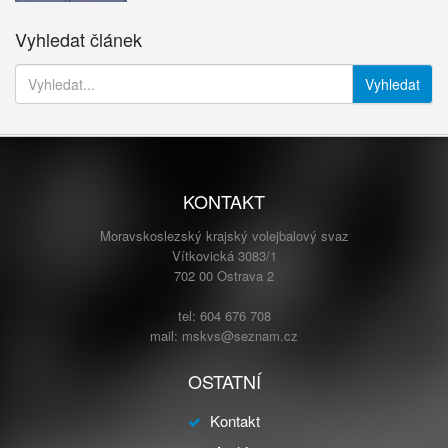
Vyhledat článek
Vyhledat
KONTAKT
Moravskoslezský krajský volejbalový svaz
Vítkovická 3083/1
702 00 Ostrava 2
tel: 604 676 708
mail: mskvs@seznam.cz
OSTATNÍ
Kontakt