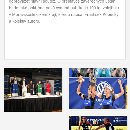
doprovázet hlavní soutěž. O přestávce závěrečných utkání
bude také pokřtěna nově vydaná publikace 100 let volejbalu
v Moravskoslezském kraji, kterou napsal František Kopecký
a kolektiv autorů.