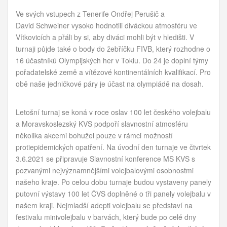
Ve svých vstupech z Tenerife Ondřej Perušič a
David Schweiner vysoko hodnotili diváckou atmosféru ve
Vítkovicích a přáli by si, aby diváci mohli být v hledišti. V
turnaji půjde také o body do žebříčku FIVB, který rozhodne o
16 účastníků Olympijských her v Tokiu. Do 24 je doplní týmy
pořadatelské země a vítězové kontinentálních kvalifikací. Pro
obě naše jedničkové páry je účast na olympiádě na dosah.
Letošní turnaj se koná v roce oslav 100 let českého volejbalu
a Moravskoslezský KVS podpoří slavnostní atmosféru
několika akcemi bohužel pouze v rámci možností
protiepidemických opatření. Na úvodní den turnaje ve čtvrtek
3.6.2021 se připravuje Slavnostní konference MS KVS s
pozvanými nejvýznamnějšími volejbalovými osobnostmi
našeho kraje. Po celou dobu turnaje budou vystaveny panely
putovní výstavy 100 let ČVS doplněné o tři panely volejbalu v
našem kraji. Nejmladší adepti volejbalu se představí na
festivalu minivolejbalu v barvách, který bude po celé dny