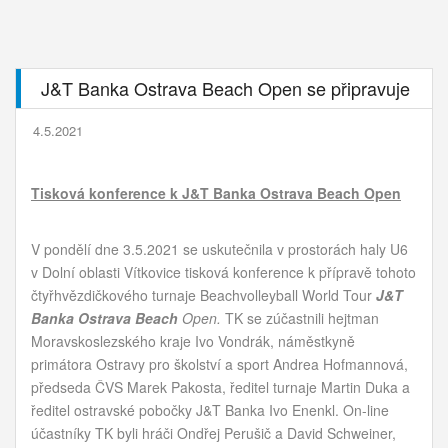
J&T Banka Ostrava Beach Open se připravuje
4.5.2021
Tisková konference k J&T Banka Ostrava Beach Open
V pondělí dne 3.5.2021 se uskutečnila v prostorách haly U6
v Dolní oblasti Vítkovice tisková konference k přípravě tohoto
čtyřhvězdičkového turnaje Beachvolleyball World Tour
J&T
Banka Ostrava Beach
Open.
TK se zúčastnili hejtman
Moravskoslezského kraje Ivo Vondrák, náměstkyně
primátora Ostravy pro školství a sport Andrea Hofmannová,
předseda ČVS Marek Pakosta, ředitel turnaje Martin Duka a
ředitel ostravské pobočky J&T Banka Ivo Enenkl. On-line
účastníky TK byli hráči
Ondřej
Perušič
a David
Schweiner,