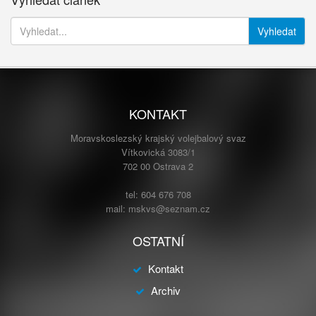
Vyhledat
KONTAKT
Moravskoslezský krajský volejbalový svaz
Vítkovická 3083/1
702 00 Ostrava 2
tel: 604 676 708
mail: mskvs@seznam.cz
OSTATNÍ
Kontakt
Archiv