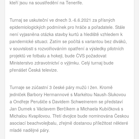
kteří jsou na soustředění na Tenerife.
Turnaj se uskuteční ve dnech 3.-6.6.2021 za přísných
epidemiologických podmínek pro hráče a pořadatele. Stále
není vyjasněna otázka stavby kurtů a hlediště vzhledem k
pandemické situaci. Zatím se počítá s variantou bez diváků,
v souvislosti s rozvolňováním opatření a výsledky pilotních
projektů ve fotbalu a hokeji, bude ČVS požadovat
Ministerstvo zdravotnictví o výjimku. Celý turnaj bude
přenášet Česká televize.
Turnaje se zúčastní 3 české páry mužů i žen. Kromě
jedniček Barbory Hermannové s Markétou Naush-Slukovou
a Ondřeje Perušiče s Davidem Schweinerem se představí
J
an Dumek s Václavem Berčíkem a Michaela Kubíčková s
Michalou Kvapilovou. Třetí dvojice bude nominována Českou
asociací beachvolejbalu, zřejmě dostanou příležitost některé
mladé nadějné páry.