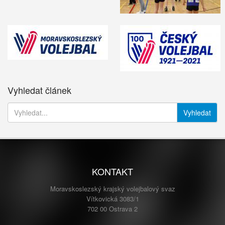
Vyhledat článek
Vyhledat
KONTAKT
Moravskoslezský krajský volejbalový svaz
Vítkovická 3083/1
702 00 Ostrava 2