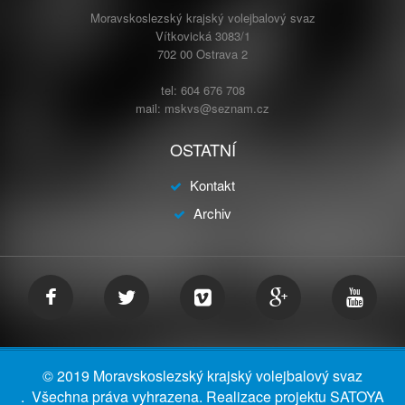
Moravskoslezský krajský volejbalový svaz
Vítkovická 3083/1
702 00 Ostrava 2
tel: 604 676 708
mail: mskvs@seznam.cz
OSTATNÍ
Kontakt
Archiv
© 2019 Moravskoslezský krajský volejbalový svaz
. Všechna práva vyhrazena. Realizace projektu
SATOYA