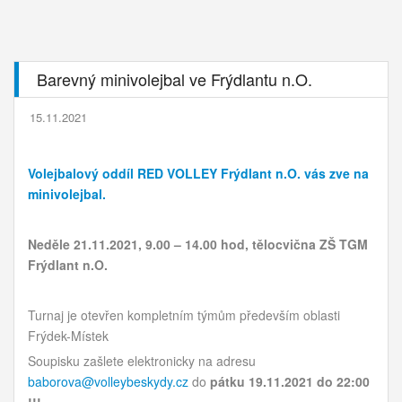
Barevný minivolejbal ve Frýdlantu n.O.
15.11.2021
Volejbalový oddíl RED VOLLEY Frýdlant n.O.
vás zve na
minivolejbal.
Neděle 21.11.2021, 9.00 – 14.00 hod,
tělocvična
ZŠ TGM
Frýdlant n.O.
Turnaj je otevřen kompletním týmům především oblasti
Frýdek-Místek
Soupisku zašlete elektronicky na adresu
baborova@volleybeskydy.cz
do
pátku 19.11.2021 do 22:00